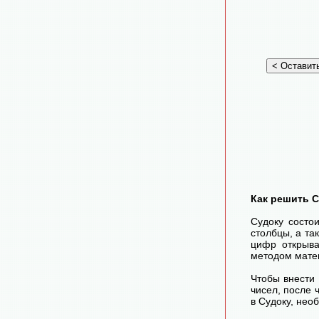
Как решить 
Судоку состо
столбцы, а та
цифр открыва
методом матем
Чтобы внести
чисел, после
в Судоку, нео