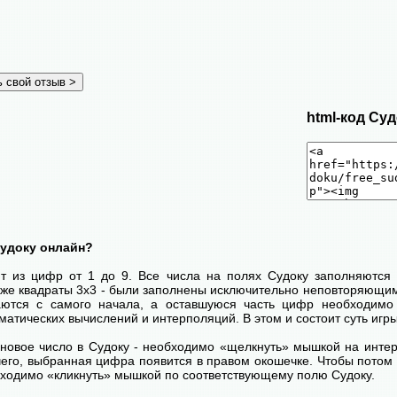
html-код Суд
Судоку онлайн?
ит из цифр от 1 до 9. Все числа на полях Судоку заполняются 
кже квадраты 3х3 - были заполнены исключительно неповторяющим
ются с самого начала, а оставшуюся часть цифр необходимо 
атических вычислений и интерполяций. В этом и состоит суть игры
 новое число в Судоку - необходимо «щелкнуть» мышкой на инт
 чего, выбранная цифра появится в правом окошечке. Чтобы пото
бходимо «кликнуть» мышкой по соответствующему полю Судоку.