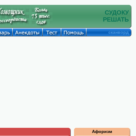
СУДОКУ
РЕШАТЬ
сканворд
Афоризм