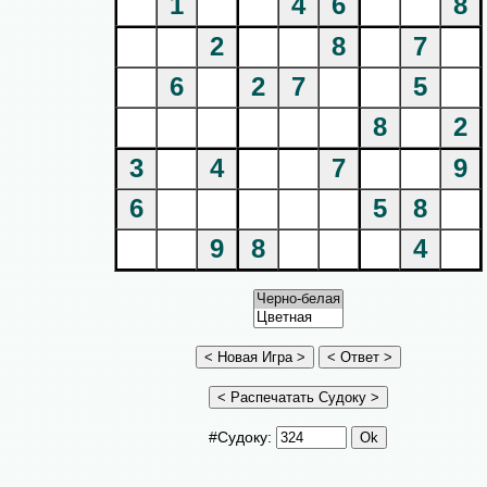
1
4
6
8
2
8
7
6
2
7
5
8
2
3
4
7
9
6
5
8
9
8
4
#Судоку: