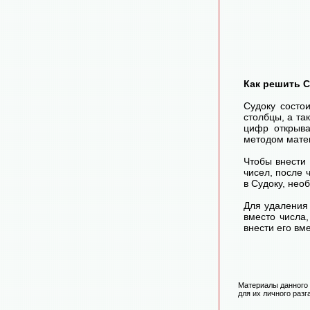
Как решить 
Судоку состо
столбцы, а та
цифр открыва
методом матем
Чтобы внести
чисел, после
в Судоку, нео
Для удаления 
вместо числа
внести его вм
Материалы данного 
для их личного разг