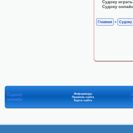
Судоку играть
Судоку онлай
Главная
»
Судоку
Судоку
Информеры
С
Правила сайта
онлайн
Карта сайта