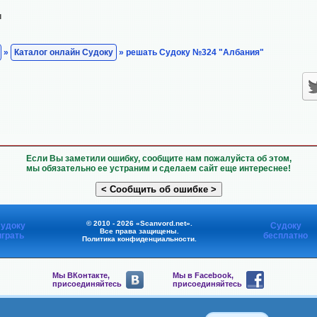
н
»
Каталог онлайн Судоку
» решать Судоку №324 "Албания"
Если Вы заметили ошибку, сообщите нам пожалуйста об этом,
мы обязательно ее устраним и сделаем сайт еще интереснее!
© 2010 - 2026 «Scanvord.net».
удоку
Судоку
Все права защищены.
играть
бесплатно
Политика конфиденциальности
.
Мы ВКонтакте,
Мы в Facebook,
присоединяйтесь
присоединяйтесь
Мы в Viber,
Мы в Telegram,
присоединяйтесь
присоединяйтесь