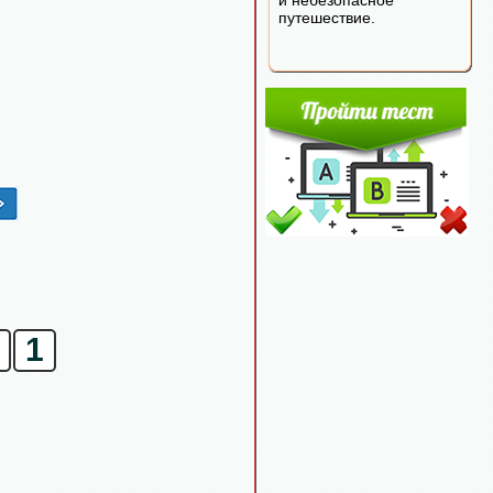
и небезопасное
путешествие.
1