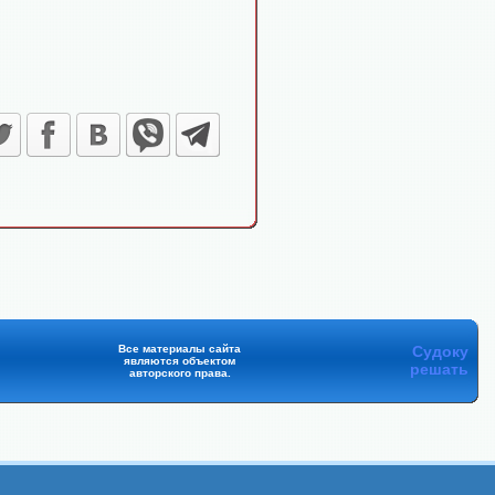
Все материалы сайта
Судоку
являются объектом
решать
авторского права.