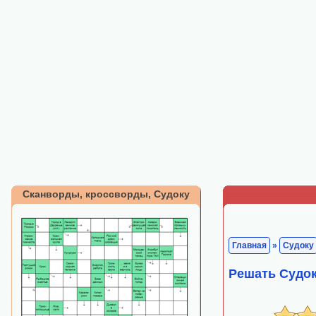
Сканворды, кроссворды, Судоку
Главная
»
Судоку
Решать Судо