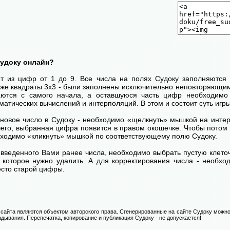
Судоку онлайн?
ит из цифр от 1 до 9. Все числа на полях Судоку заполняются 
кже квадраты 3х3 - были заполнены исключительно неповторяющим
ются с самого начала, а оставшуюся часть цифр необходимо 
атических вычислений и интерполяций. В этом и состоит суть игры
 новое число в Судоку - необходимо «щелкнуть» мышкой на инт
 чего, выбранная цифра появится в правом окошечке. Чтобы пото
бходимо «кликнуть» мышкой по соответствующему полю Судоку.
введенного Вами ранее числа, необходимо выбрать пустую клеточ
, которое нужно удалить. А для корректирования числа - необхо
есто старой цифры.
сайта являются объектом авторского права. Сгенерированные на сайте Судоку можно
адывания. Перепечатка, копирование и публикация Судоку - не допускается!