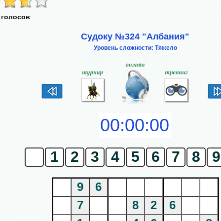
 голосов
Судоку №324 "Албания"
Уровень сложности: Тяжело
0
1
2
3
4
5
6
7
8
9
9
6
7
8
2
6