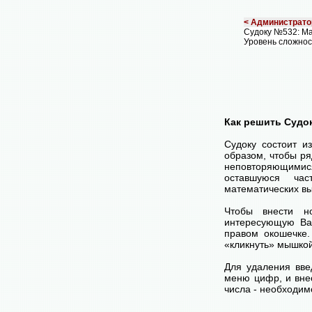
< Администрато
Судоку №532: М
Уровень сложнос
Как решить Судо
Судоку состоит и
образом, чтобы ря
неповторяющимися
оставшуюся час
математических вы
Чтобы внести н
интересующую Ва
правом окошечке
«кликнуть» мышко
Для удаления вве
меню цифр, и внес
числа - необходим