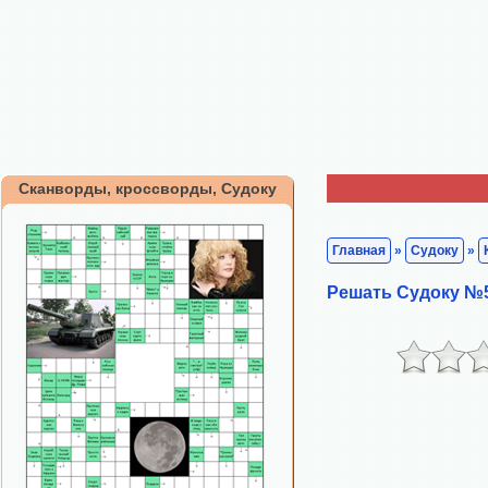
Сканворды, кроссворды, Судоку
Главная
»
Судоку
»
Решать Судоку №