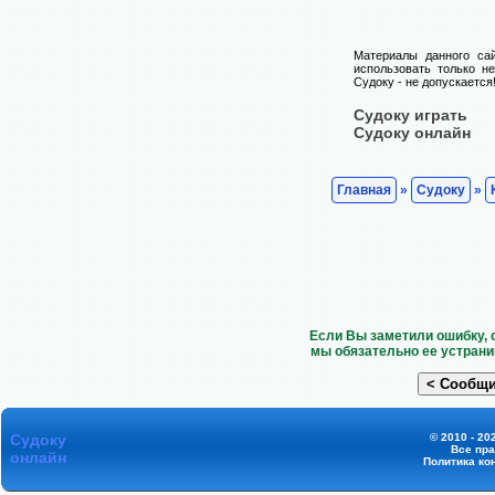
Материалы данного са
использовать только н
Судоку - не допускается
Судоку играть
Судоку онлайн
Главная
»
Судоку
»
Если Вы заметили ошибку, 
мы обязательно ее устрани
Судоку
© 2010 - 20
Все пр
онлайн
Политика ко