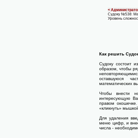
< Администрато
Судоку №538: М
Уровень сложнос
Как решить Судо
Судоку состоит и
образом, чтобы ря
неповторяющимися
оставшуюся час
математических вы
Чтобы внести н
интересующую Ва
правом окошечке
«кликнуть» мышко
Для удаления вве
меню цифр, и внес
числа - необходим