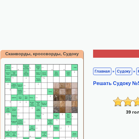
Сканворды, кроссворды, Судоку
Главная
»
Судоку
»
Решать Судоку №
39 го