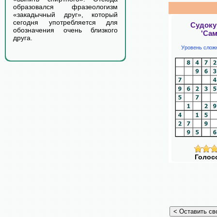
образовался фразеологизм
«закадычный друг», который
сегодня употребляется для
Судоку
обозначения очень близкого
'Сам
друга.
Уровень слож
Голос