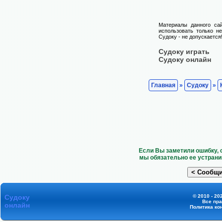
Материалы данного са
использовать только н
Судоку - не допускается
Судоку играть
Судоку онлайн
Главная
»
Судоку
»
Если Вы заметили ошибку, 
мы обязательно ее устрани
Судоку
© 2010 - 20
Все пр
онлайн
Политика ко