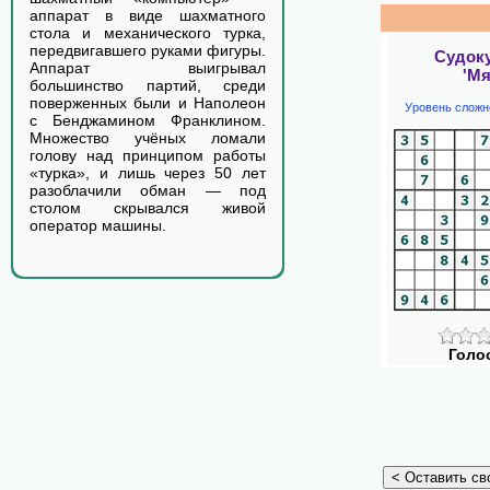
аппарат в виде шахматного
стола и механического турка,
передвигавшего руками фигуры.
Судок
Аппарат выигрывал
'Мя
большинство партий, среди
поверженных были и Наполеон
Уровень сложн
с Бенджамином Франклином.
Множество учёных ломали
голову над принципом работы
«турка», и лишь через 50 лет
разоблачили обман — под
столом скрывался живой
оператор машины.
Голо