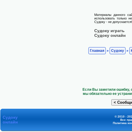
Материалы данного са
использовать только н
Судоку - не допускается
Судоку играть
Судоку онлайн
Главная
»
Судоку
»
Если Вы заметили ошибку, 
мы обязательно ее устрани
Судоку
© 2010 - 20
Все пр
онлайн
Политика ко