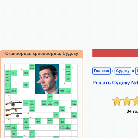
Сканворды, кроссворды, Судоку
Главная
»
Судоку
»
Решать Судоку №
34 г