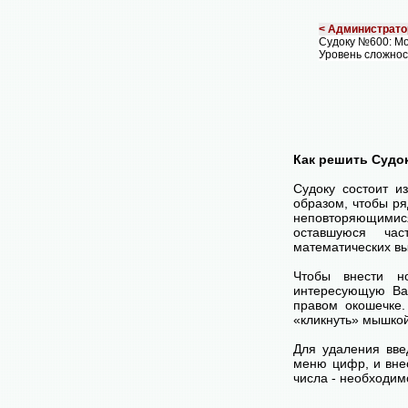
< Администрато
Судоку №600: Мо
Уровень сложнос
Как решить Судо
Судоку состоит и
образом, чтобы ря
неповторяющимися
оставшуюся час
математических вы
Чтобы внести н
интересующую Ва
правом окошечке
«кликнуть» мышко
Для удаления вве
меню цифр, и внес
числа - необходим