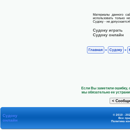
Материалы данного са
использовать только н
Судоку - не допускается
Судоку играть
Судоку онлайн
Главная
»
Судоку
»
Если Вы заметили ошибку, 
мы обязательно ее устрани
Судоку
© 2010 - 20
Все пр
онлайн
Политика ко