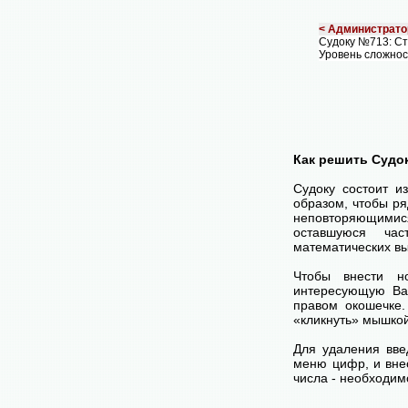
< Администрато
Судоку №713: Ст
Уровень сложнос
Как решить Судо
Судоку состоит и
образом, чтобы ря
неповторяющимися
оставшуюся час
математических вы
Чтобы внести н
интересующую Ва
правом окошечке
«кликнуть» мышко
Для удаления вве
меню цифр, и внес
числа - необходим