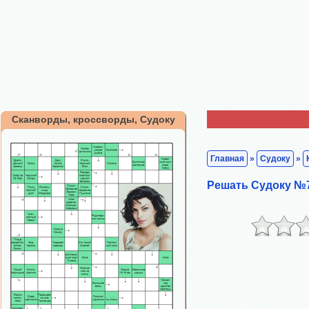
Сканворды, кроссворды, Судоку
Главная
»
Судоку
»
Решать Судоку №