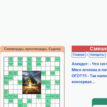
Смешн
Сканворды, кроссворды, Судоку
Главная
»
Анекдоты
Анекдот: - Что сег
Мясо ягненка в пик
ОГО??!! - Так нап
консервах…