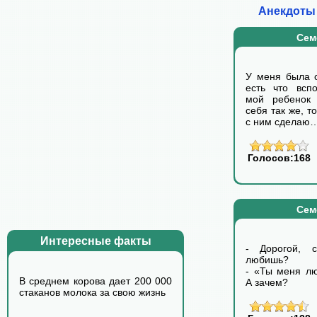
Анекдоты 
Сем
У меня была о
есть что всп
мой ребенок 
себя так же, т
с ним сделаю
Голосов:168
Сем
Интересные факты
- Дорогой, 
любишь?
- «Ты меня л
В среднем корова дает 200 000
А зачем?
стаканов молока за свою жизнь