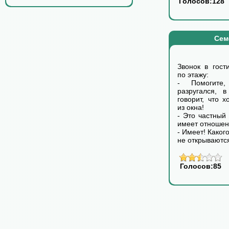
Голосов:128
Сем
Звонок в гост
по этажу:
- Помогит
разругался, 
говорит, что х
из окна!
- Это частный 
имеет отношен
- Имеет! Каког
не открываютс
Голосов:85