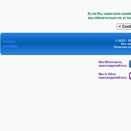
Если Вы заметили ошибк
мы обязательно ее устр
пазлы
© 2010 - 2
Все п
онлайн
Политика к
Мы ВКонтакте,
присоединяйтесь
Мы в Viber,
присоединяйтесь