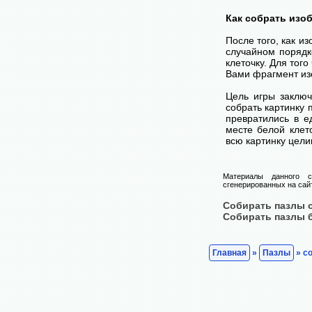
Как собрать изо
После того, как и
случайном порядк
клеточку. Для тог
Вами фрагмент изо
Цель игры заключ
собрать картинку п
превратились в е
месте белой клет
всю картинку цели
Материалы данного с
сгенерированных на сайт
Собирать пазлы 
Собирать пазлы 
Главная
»
Пазлы
» со