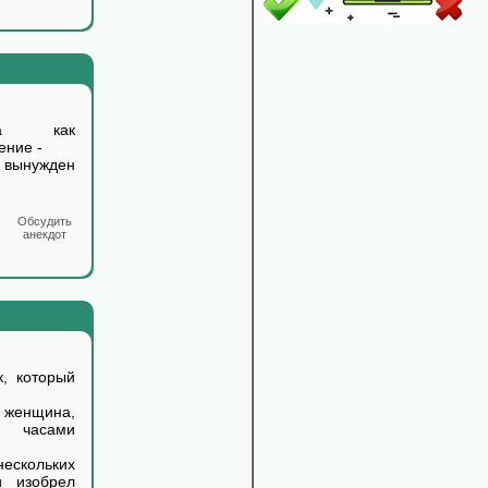
ка как
ение -
о вынужден
Обсудить
анекдот
, который
 женщина,
и часами
ескольких
 изобрел