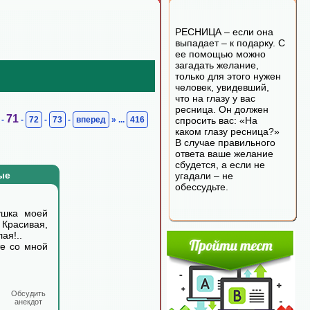
РЕСНИЦА – если она
выпадает – к подарку. С
ее помощью можно
загадать желание,
только для этого нужен
человек, увидевший,
что на глазу у вас
ресница. Он должен
71
-
-
72
-
73
-
вперед
» ...
416
спросить вас: «На
каком глазу ресница?»
В случае правильного
ответа ваше желание
сбудется, а если не
ые
угадали – не
обессудьте.
ушка моей
сивая,
ая!..
те со мной
Обсудить
анекдот