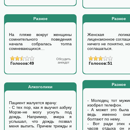
Разное
Разное
На пляже вокруг женщины
Женская логи
сомнительного поведения
лицензионное соглаш
начала собралась толпа
ничего не понятно, н
сомневающихся…
соглашаться.
Обсудить
анекдот
Голосов:49
Голосов:51
Разное
Алкоголики
- Молодец тот мужик
Пациент жалуется врачу:
изобрел телефон.
- С тех пор, как я выучил азбуку
- А может это была
Морзе-не могу уснуть под
ведь именно он
дождь. Например, вчера я
болтают по нему.
услышал, что дождь позвал
- Вот ради этих н
меня выпить. Причем трижды и
часов отдыха он и