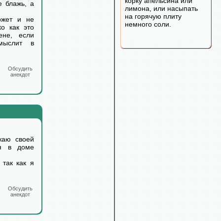
корку апельсина или
е блажь, а
лимона, или насыпать
на горячую плиту
ожет и не
немного соли.
ко как это
ене, если
мыслит в
Обсудить
анекдот
жаю своей
я в доме
 так как я
Обсудить
анекдот