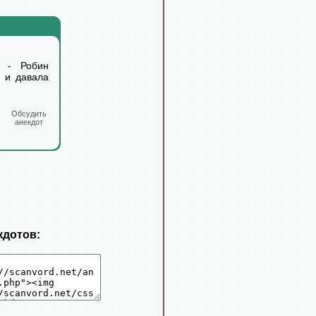
 - Робин
х и давала
Обсудить
анекдот
кдотов: