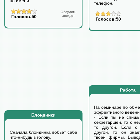
по имени.
телефон.
Обсудить
анекдот
Голосов:50
Голосов:50
Работа
На семинаре по обме
эффективного ведени
Блондинки
- Если ты не спишь
секретаршей, то с ней
то другой. Если с
Сначала блондинка вобьет себе
другой, то он знае
что-нибудь в голову,
твоей фирмы. Вывод