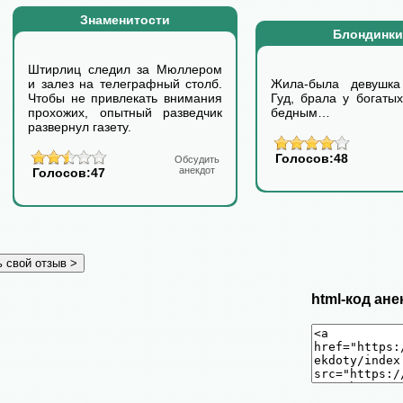
Знаменитости
Блондинки
Штирлиц следил за Мюллером
и залез на телеграфный столб.
Жила-была девушка
Чтобы не привлекать внимания
Гуд, брала у богаты
прохожих, опытный разведчик
бедным…
развернул газету.
Голосов:48
Обсудить
анекдот
Голосов:47
html-код ане