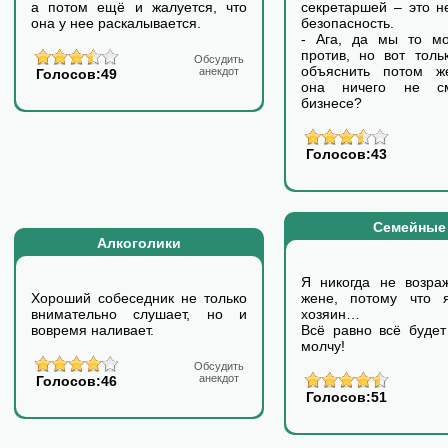
а потом ещё и жалуется, что
секретаршей – это н
она у нее раскалывается.
безопасность.
- Ага, да мы то м
против, но вот толь
Обсудить
объяснить потом ж
анекдот
Голосов:49
она ничего не с
бизнесе?
Голосов:43
Семейные
Алкоголики
Я никогда не возра
Хороший собеседник не только
жене, потому что 
внимательно слушает, но и
хозяин…
вовремя наливает.
Всё равно всё будет
молчу!
Обсудить
анекдот
Голосов:46
Голосов:51