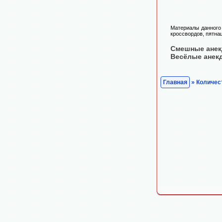
Материалы данного 
кроссвордов, пятнаш
Смешные ане
Весёлые анек
Главная
» Количест