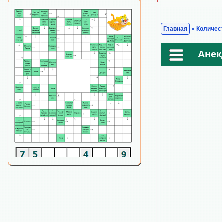
Главная
» Количест
Анек