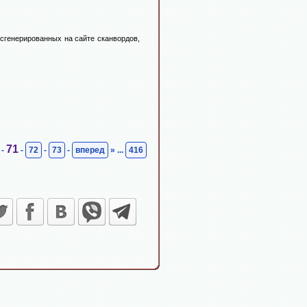
 сгенерированных на сайте сканвордов,
71
-
-
72
-
73
-
вперед
» ...
416