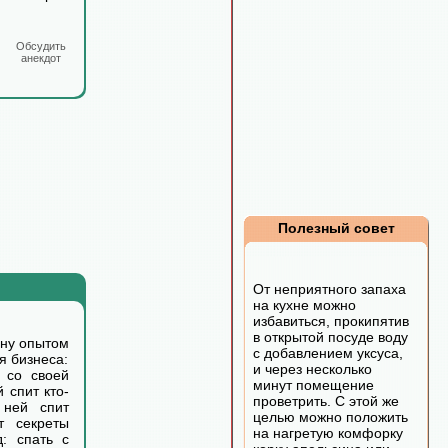
Обсудить
анекдот
Полезный совет
От неприятного запаха
на кухне можно
избавиться, прокипятив
в открытой посуде воду
ну опытом
с добавлением уксуса,
я бизнеса:
и через несколько
 со своей
минут помещение
 спит кто-
проветрить. С этой же
 ней спит
целью можно положить
т секреты
на нагретую комфорку
: спать с