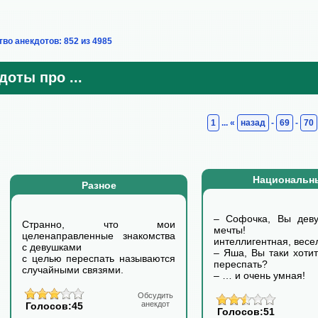
во анекдотов: 852 из 4985
доты про ...
1
... «
назад
-
69
-
70
Национальн
Разное
– Софочка, Вы дев
Странно, что мои
мечты! Кра
целенаправленные знакомства
интеллигентная, весел
с девушками
– Яша, Вы таки хоти
с целью переспать называются
переспать?
случайными связями.
– … и очень умная!
Обсудить
анекдот
Голосов:45
Голосов:51