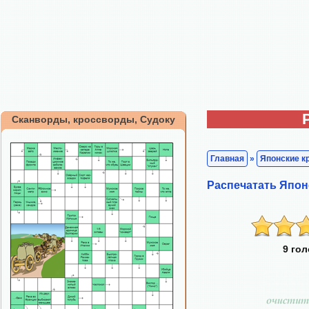
Сканворды, кроссворды, Судоку
Главная
»
Японские к
Распечатать Япон
9 го