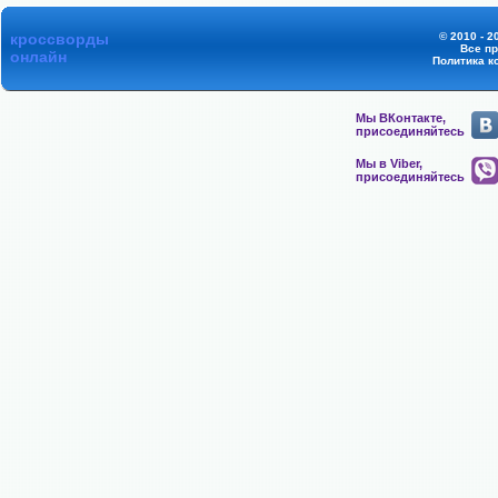
кроссворды
© 2010 - 2
Все п
онлайн
Политика к
Мы ВКонтакте,
присоединяйтесь
Мы в Viber,
присоединяйтесь