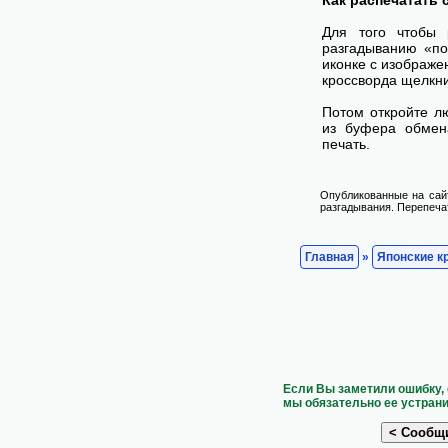
Для того чтобы 
разгадыванию «по
иконке с изображе
кроссворда щелкни
Потом откройте лю
из буфера обмена
печать.
Опубликованные на сай
разгадывания. Перепечат
Главная
»
Японские к
Если Вы заметили ошибку, 
мы обязательно ее устрани