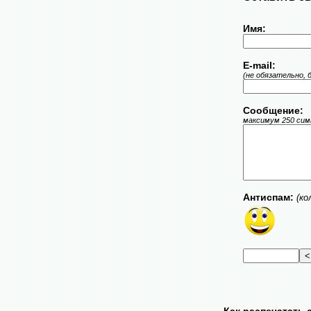
Имя:
E-mail:
(не обязательно, 
Сообщение:
максимум 250 симв
Антиспам:
(ко
Как распечатать