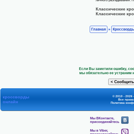
Классические кр
Классические кр
Главная
»
Кроссворд
Если Вы заметили ошибку, со
мы обязательно ее устраним 
кроссворды
© 2010 - 2026
Все прав
онлайн
Политика конф
Мы ВКонтакте,
присоединяйтесь
Мы в Viber,