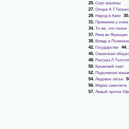
25.
Сорт малины
27.
Опера А.Т.Тигра
29.
30
Народ в Азии
31.
Приманка у сома
34.
То же, что пенни
37.
Река во Франции
38.
Вождь в Полинез
42.
44.
Государство
45.
Сказочная общаг
48.
Рассказ Л.Толсто
50.
Крымский порт
52.
Подъемная маш
54.
5
Ледовое литье
56.
Марка самолета
57.
Левый приток У