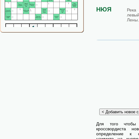
НЮЯ
Река
лев
Лены.
Для того чтобы
кроссвордиста н
определение к с
нажмите на кнопк