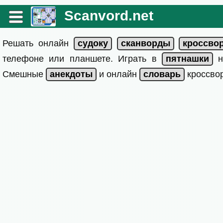
Scanvord.net
Решать онлайн
телефоне или планшете. Играть в
на
Смешные
и онлайн
кроссвор