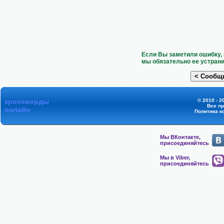
Если Вы заметили ошибку, 
мы обязательно ее устрани
кроссворды
© 2010 - 2
Все п
онлайн
Политика к
Мы ВКонтакте,
присоединяйтесь
Мы в Viber,
присоединяйтесь