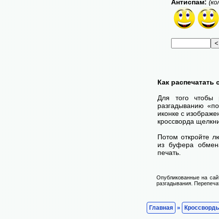
Антиспам:
(ко
Как распечатать
Для того чтобы 
разгадыванию «по
иконке с изображе
кроссворда щелкни
Потом откройте лю
из буфера обмена
печать.
Опубликованные на сай
разгадывания. Перепечат
Главная
»
Кроссворд