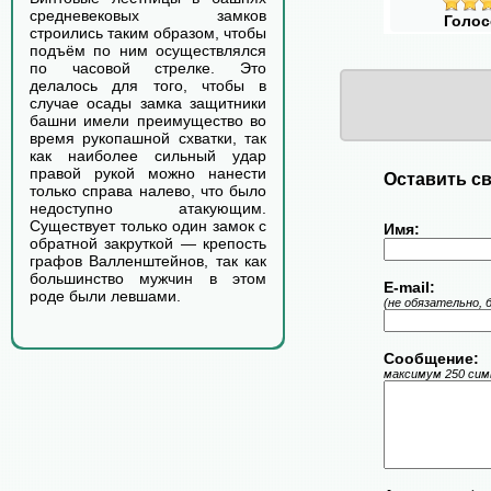
средневековых замков
Голос
строились таким образом, чтобы
подъём по ним осуществлялся
по часовой стрелке. Это
делалось для того, чтобы в
случае осады замка защитники
башни имели преимущество во
время рукопашной схватки, так
как наиболее сильный удар
правой рукой можно нанести
Оставить св
только справа налево, что было
недоступно атакующим.
Существует только один замок с
Имя:
обратной закруткой — крепость
графов Валленштейнов, так как
большинство мужчин в этом
E-mail:
роде были левшами.
(не обязательно, 
Сообщение:
максимум 250 симв