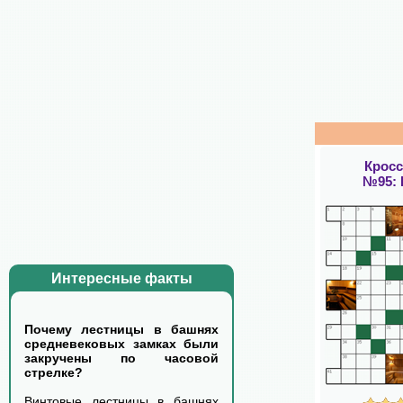
Крос
№95:
Интересные факты
Почему лестницы в башнях
средневековых замках были
закручены по часовой
стрелке?
Винтовые лестницы в башнях