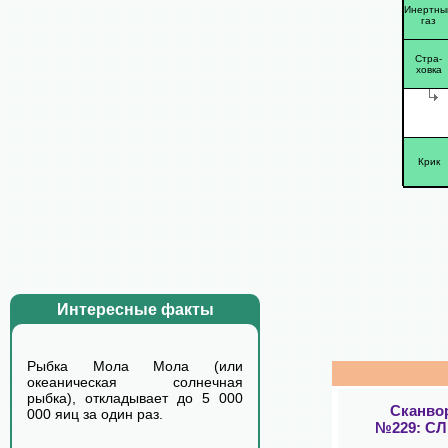
Инертны
газ
Стра-
ховка
Крик
Интересные факты
Рыбка Мола Мола (или
океаническая солнечная
рыбка), откладывает до 5 000
Сканво
000 яиц за один раз.
№229: С