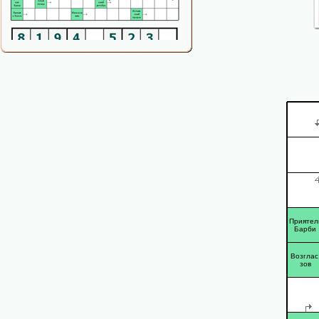
Приятел
Барби
Возглас
зов