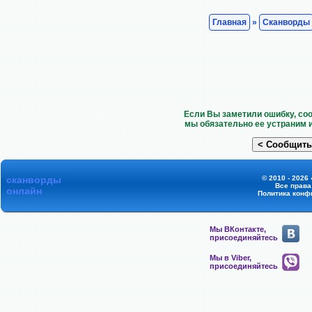
Главная
»
Сканворды
Если Вы заметили ошибку, со
мы обязательно ее устраним 
сканворды
© 2010 - 2026
Все прав
онлайн
Политика конф
Мы ВКонтакте,
присоединяйтесь
Мы в Viber,
присоединяйтесь