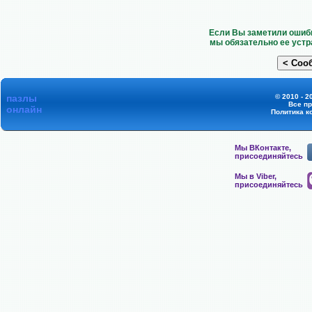
Если Вы заметили ошибк
мы обязательно ее устр
пазлы
© 2010 - 2
Все п
онлайн
Политика к
Мы ВКонтакте,
присоединяйтесь
Мы в Viber,
присоединяйтесь