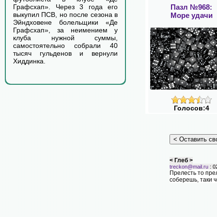
Пазл №968:
Графсхап». Через 3 года его
выкупил ПСВ, но после сезона в
Море удачи
Эйндховене болельщики «Де
Графсхап», за неимением у
клуба нужной суммы,
самостоятельно собрали 40
тысяч гульденов и вернули
Хиддинка.
Голосов:4
< Глеб >
treckon@mail.ru
: 0
Прелесть то прел
соберешь, таки ч