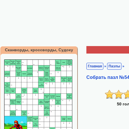
Сканворды, кроссворды, Судоку
Главная
»
Пазлы
»
Собрать пазл №54
50 го