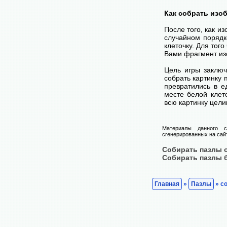
Как собрать изо
После того, как и
случайном порядк
клеточку. Для тог
Вами фрагмент изо
Цель игры заключ
собрать картинку п
превратились в е
месте белой клет
всю картинку цели
Материалы данного с
сгенерированных на сайт
Собирать пазлы 
Собирать пазлы 
Главная
»
Пазлы
» со