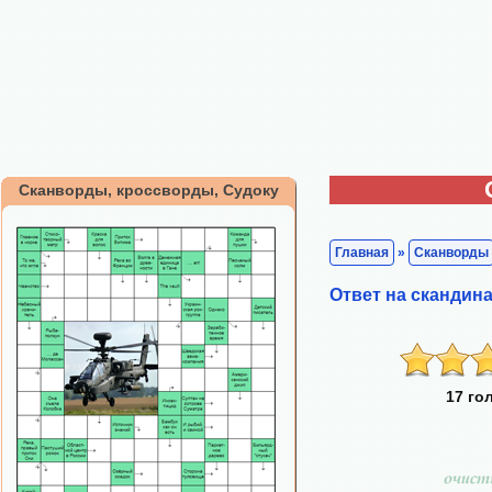
Сканворды, кроссворды, Судоку
Главная
»
Сканворды
Ответ на скандин
17 го