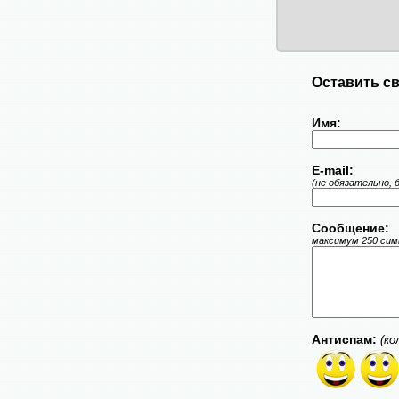
Оставить св
Имя:
E-mail:
(не обязательно, 
Сообщение:
максимум 250 симв
Антиспам:
(ко