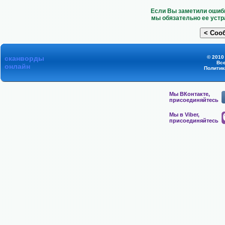
Если Вы заметили ошибк
мы обязательно ее устр
сканворды
© 2010
Вс
онлайн
Политик
Мы ВКонтакте,
присоединяйтесь
Мы в Viber,
присоединяйтесь