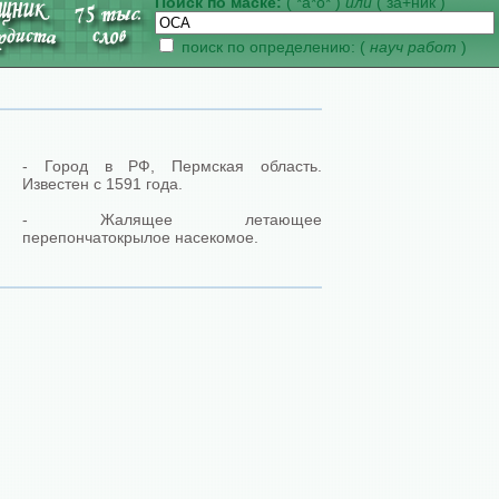
Поиск по маске:
( *а*о* )
или
( за+ник )
поиск по определению: (
науч работ
)
- Город в РФ, Пермская область.
Известен с 1591 года.
- Жалящее летающее
перепончатокрылое насекомое.