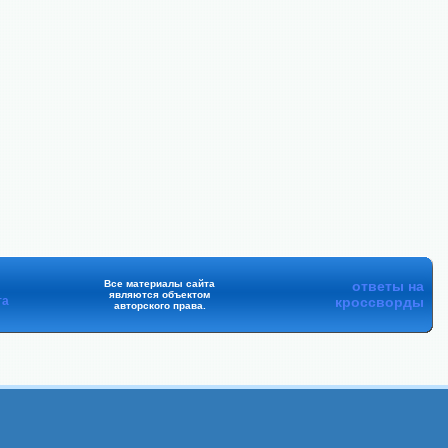
Все материалы сайта
ответы на
являются объектом
та
кроссворды
авторского права.