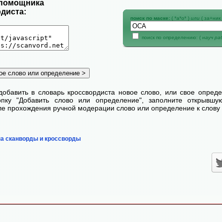
 помощника
диста:
поиск по маске:
( *а*о* )
или
( за+ник 
поиск по определению: (
науч р
добавить в словарь кроссвордиста новое слово, или свое опред
пку "Добавить слово или определение", заполните открывш
сле прохождения ручной модерации слово или определение к слову 
на сканворды и кроссворды