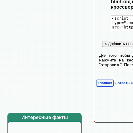
html-код
кроссвор
Для того чтобы 
нажмите на кно
"отправить". По
Главная
» ответы 
Интересные факты