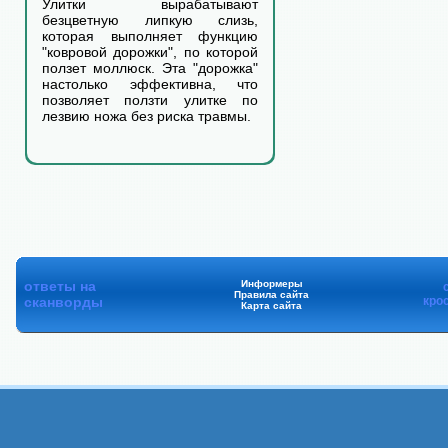
Улитки вырабатывают
безцветную липкую слизь,
которая выполняет функцию
"ковровой дорожки", по которой
ползет моллюск. Эта "дорожка"
настолько эффективна, что
позволяет ползти улитке по
лезвию ножа без риска травмы.
ответы на
Информеры
Правила сайта
сканворды
кро
Карта сайта