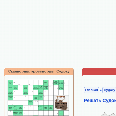
Сканворды, кроссворды, Судоку
Главная
»
Судоку
Решать Судо