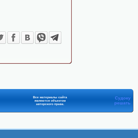
Все материалы сайта
Судоку
являются объектом
решать
авторского права.