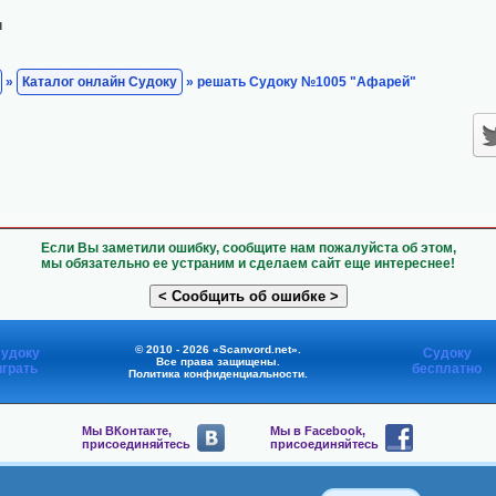
н
»
Каталог онлайн Судоку
» решать Судоку №1005 "Афарей"
Если Вы заметили ошибку, сообщите нам пожалуйста об этом,
мы обязательно ее устраним и сделаем сайт еще интереснее!
© 2010 - 2026 «Scanvord.net».
удоку
Судоку
Все права защищены.
играть
бесплатно
Политика конфиденциальности
.
Мы ВКонтакте,
Мы в Facebook,
присоединяйтесь
присоединяйтесь
Мы в Viber,
Мы в Telegram,
присоединяйтесь
присоединяйтесь