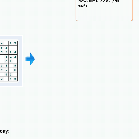
поживут и люди для
тебя.
оку: