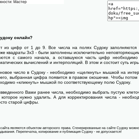
жности: Мастер
Судоку онлайн?
ит из цифр от 1 до 9. Все числа на полях Судоку заполняются 
кже квадраты 3х3 - были заполнены исключительно неповторяющим
ются с самого начала, а оставшуюся часть цифр необходимо 
атических вычислений и интерполяций. В этом и состоит суть игры
 новое число в Судоку - необходимо «щелкнуть» мышкой на инт
 чего, выбранная цифра появится в правом окошечке. Чтобы пото
бходимо «кликнуть» мышкой по соответствующему полю Судоку.
введенного Вами ранее числа, необходимо выбрать пустую клеточ
, которое нужно удалить. А для корректирования числа - необхо
есто старой цифры.
сайта являются объектом авторского права. Сгенерированные на сайте Судоку можно
адывания. Перепечатка, копирование и публикация Судоку - не допускается!