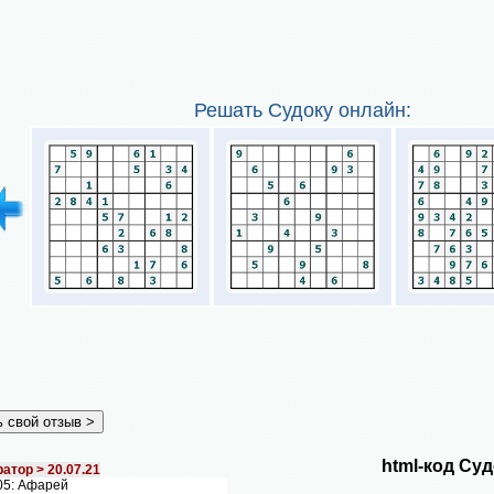
Решать Судоку онлайн:
html-код Суд
атор >
20.07.21
05: Афарей