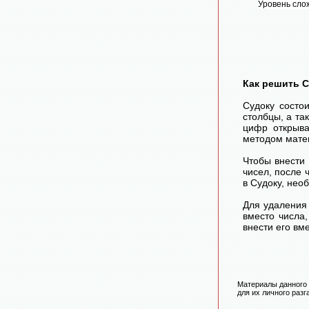
Уровень сло
Как решить 
Судоку состо
столбцы, а та
цифр открыва
методом матем
Чтобы внести
чисел, после
в Судоку, нео
Для удаления 
вместо числа
внести его вм
Материалы данного 
для их личного разг