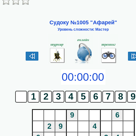
Судоку №1005 "Афарей"
Уровень сложности: Мастер
0
1
2
3
4
5
6
7
8
9
9
6
2
9
4