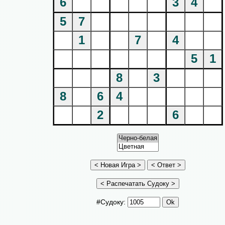
6
3
4
5
7
1
7
4
5
1
8
3
8
6
4
2
6
#Судоку: