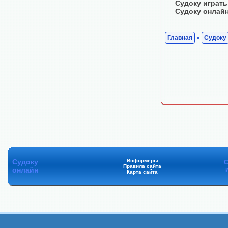
Судоку играть
Судоку онлай
Главная
»
Судоку
Судоку
Информеры
С
Правила сайта
онлайн
Карта сайта