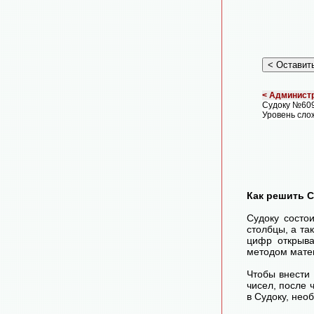
< Администр
Судоку №60
Уровень сло
Как решить 
Судоку состо
столбцы, а та
цифр открыва
методом матем
Чтобы внести
чисел, после
в Судоку, нео