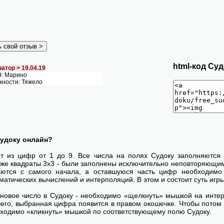
html-код Суд
атор >
19.04.19
9: Марино
жности: Тяжело
Судоку онлайн?
ит из цифр от 1 до 9. Все числа на полях Судоку заполняются 
кже квадраты 3х3 - были заполнены исключительно неповторяющим
ются с самого начала, а оставшуюся часть цифр необходимо 
атических вычислений и интерполяций. В этом и состоит суть игры
 новое число в Судоку - необходимо «щелкнуть» мышкой на инт
 чего, выбранная цифра появится в правом окошечке. Чтобы пото
бходимо «кликнуть» мышкой по соответствующему полю Судоку.