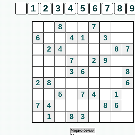
0
1
2
3
4
5
6
7
8
9
8
7
6
4
1
3
2
4
8
7
7
2
9
3
6
8
2
8
6
5
7
4
1
7
4
8
6
1
8
3