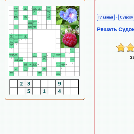
Главная
»
Судоку
Решать Судо
3