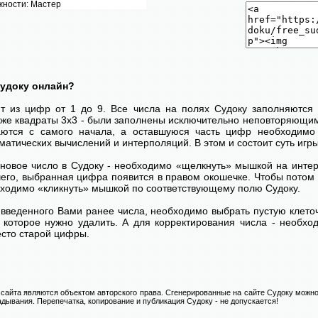
жности: Мастер
Судоку онлайн?
ит из цифр от 1 до 9. Все числа на полях Судоку заполняются 
кже квадраты 3х3 - были заполнены исключительно неповторяющим
ются с самого начала, а оставшуюся часть цифр необходимо 
атических вычислений и интерполяций. В этом и состоит суть игры
 новое число в Судоку - необходимо «щелкнуть» мышкой на инт
 чего, выбранная цифра появится в правом окошечке. Чтобы пото
бходимо «кликнуть» мышкой по соответствующему полю Судоку.
введенного Вами ранее числа, необходимо выбрать пустую клеточ
, которое нужно удалить. А для корректирования числа - необхо
есто старой цифры.
сайта являются объектом авторского права. Сгенерированные на сайте Судоку можно
адывания. Перепечатка, копирование и публикация Судоку - не допускается!