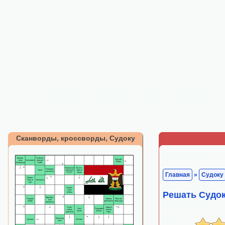
Сканворды, кроссворды, Судоку
Главная
»
Судоку
Решать Судок