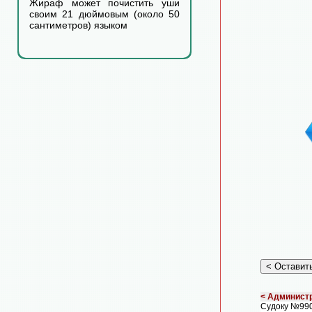
Жираф может почистить уши
своим 21 дюймовым (около 50
сантиметров) языком
< Администр
Судоку №990