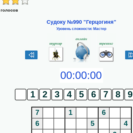
 голосов
Судоку №990 "Герцогиня"
Уровень сложности: Мастер
0
1
2
3
4
5
6
7
8
9
7
1
6
6
5
4