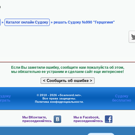
н
»
Каталог онлайн Судоку
» решать Судоку №990 "Герцогиня"
Если Вы заметили ошибку, сообщите нам пожалуйста об этом,
мы обязательно ее устраним и сделаем сайт еще интереснее!
© 2010 - 2026 «Scanvord.net».
удоку
Судоку
Все права защищены.
играть
бесплатно
Политика конфиденциальности
.
Мы ВКонтакте,
Мы в Facebook,
присоединяйтесь
присоединяйтесь
Мы в Viber,
Мы в Telegram,
присоединяйтесь
присоединяйтесь