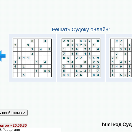
Решать Судоку онлайн:
html-код Суд
атор >
20.06.30
: Герцогиня