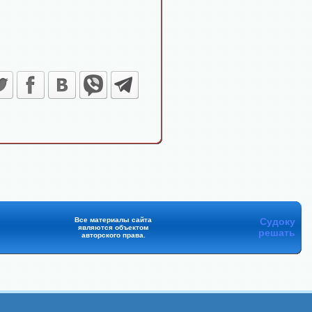
Все материалы сайта
Судоку
являются объектом
решать
авторского права.