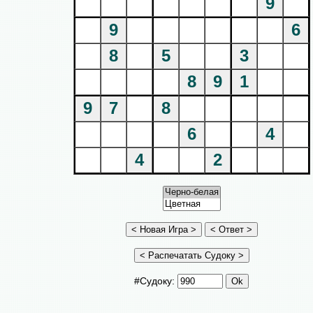
9
9
6
8
5
3
8
9
1
9
7
8
6
4
4
2
#Судоку: