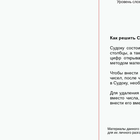
Уровень сло
Как решить 
Судоку состо
столбцы, а та
цифр открыва
методом матем
Чтобы внести
чисел, после
в Судоку, нео
Для удаления 
вместо числа
внести его вм
Материалы данного 
для их личного разг