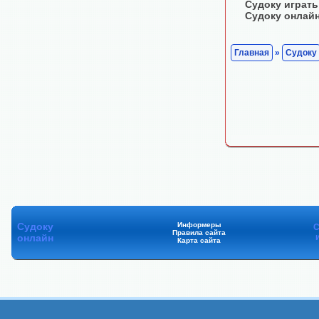
Судоку играть
Судоку онлай
Главная
»
Судоку
Судоку
Информеры
С
Правила сайта
онлайн
Карта сайта