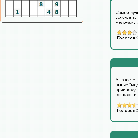
Самое лучш
усложня
мелочам…
Голосов:
А знаете 
нынче "мо
приставку
где нано и
Голосов: