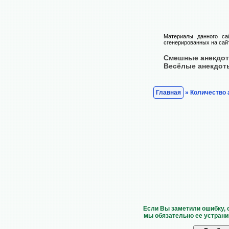
Материалы данного са
сгенерированных на сайт
Смешные анекдо
Весёлые анекдот
Главная
» Количество 
Если Вы заметили ошибку, 
мы обязательно ее устрани