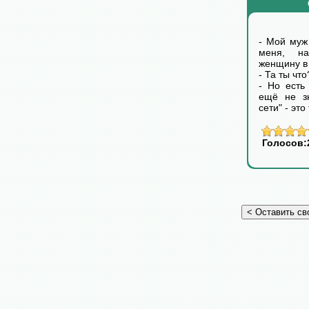
- Мой муж 
меня, н
женщину в
- Та ты чт
- Но есть
ещё не зн
сети" - эт
Голосов: