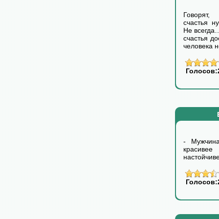
Говорят,
счастья н
Не всегда
счастья до
человека н
Голосов:
- Мужчин
красивее
настойчив
Голосов: