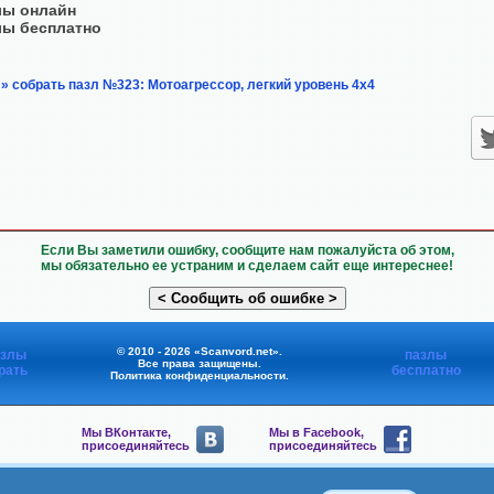
лы онлайн
лы бесплатно
» собрать пазл №323: Мотоагрессор, легкий уровень 4х4
Если Вы заметили ошибку, сообщите нам пожалуйста об этом,
мы обязательно ее устраним и сделаем сайт еще интереснее!
© 2010 - 2026 «Scanvord.net».
азлы
пазлы
Все права защищены.
рать
бесплатно
Политика конфиденциальности
.
Мы ВКонтакте,
Мы в Facebook,
присоединяйтесь
присоединяйтесь
Мы в Viber,
Мы в Telegram,
присоединяйтесь
присоединяйтесь