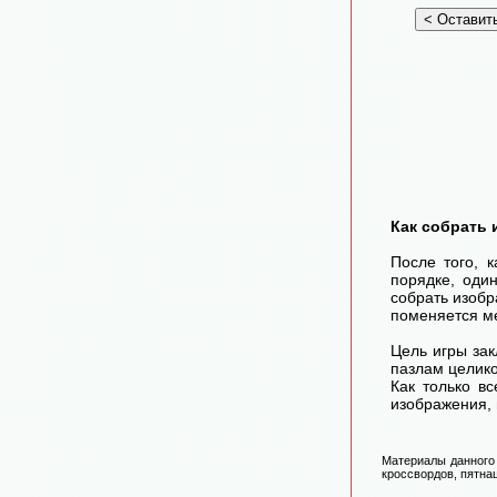
Как собрать 
После того, 
порядке, оди
собрать изоб
поменяется ме
Цель игры зак
пазлам целико
Как только в
изображения, 
Материалы данного 
кроссвордов, пятнаш