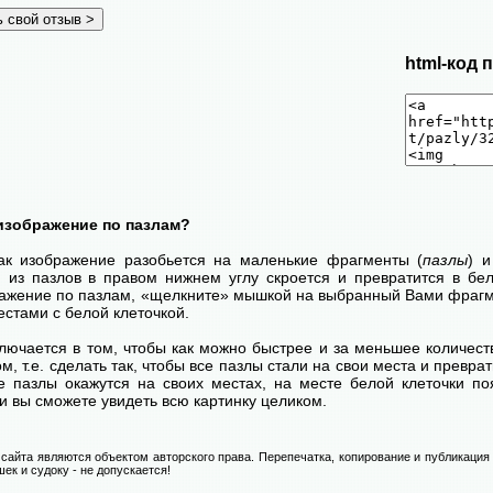
html-код 
изображение по пазлам?
как изображение разобьется на маленькие фрагменты (
пазлы
) 
н из пазлов в правом нижнем углу скроется и превратится в бел
ражение по пазлам, «щелкните» мышкой на выбранный Вами фрагме
стами с белой клеточкой.
лючается в том, чтобы как можно быстрее и за меньшее количест
м, т.е. сделать так, чтобы все пазлы стали на свои места и превр
се пазлы окажутся на своих местах, на месте белой клеточки п
и вы сможете увидеть всю картинку целиком.
сайта являются объектом авторского права. Перепечатка, копирование и публикация
ек и судоку - не допускается!