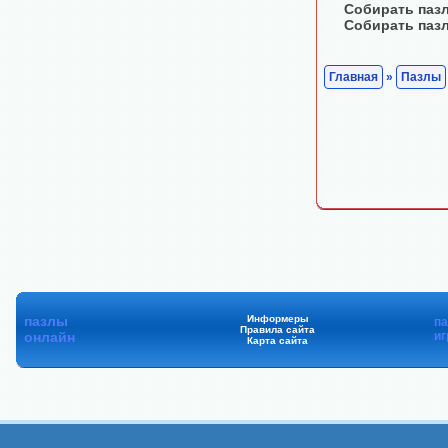
Собирать паз
Собирать паз
Главная
»
Пазлы
пазлы
Информеры
п
Правила сайта
онлайн
иг
Карта сайта