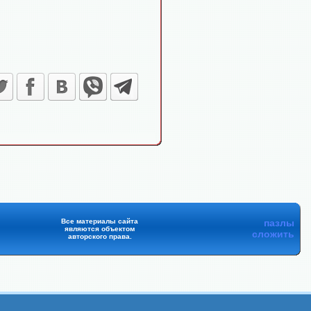
Все материалы сайта
пазлы
являются объектом
сложить
авторского права.